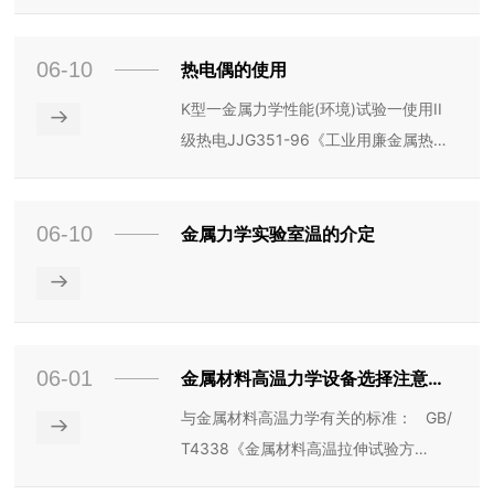
外部分固定着差动变压器或应变计、电
显千分表
06-10
热电偶的使用
K型一金属力学性能(环境)试验一使用II
→
级热电JJG351-96《工业用廉金属热电
偶检定规程》Ni190%Gr10%为正极//Ni
97%、Si3%为负极
06-10
金属力学实验室温的介定
→
06-01
金属材料高温力学设备选择注意事
项
与金属材料高温力学有关的标准： GB/
→
T4338《金属材料高温拉伸试验方
法》， HB5195《金属高温拉伸试验方