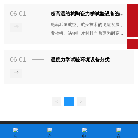
法》 GB/T2039《金属拉伸蠕变及持久
06-01
试验方法 》、 HB5150《金属高温拉伸
超高温结构陶瓷力学试验设备选择
fangruikeji@163.com
方法
持久试验方法》
随着我国航空、航天技术的飞速发展，
→
0431-84612207
发动机、涡轮叶片材料向着更为耐高
温、更轻质化、更高强度的方向发展，
其中C-SiC复合结构材料因其优异的性
06-01
能，成为国内众多高校、科研院所的研
温度力学试验环境设备分类
究对象，而高温力学试验设备是科研过
→
程中不可或缺的技术条件之一。
<
1
>
版权所有：长春方锐科技有限公司
吉ICP备2023003118号-1