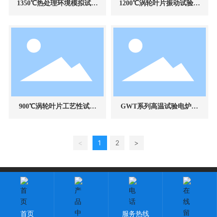
1350℃热处理环境模拟试验
1200℃涡轮叶片振动试验电
装置
炉
900℃涡轮叶片工艺性试验
GWT系列高温试验电炉应
电炉
用实例展示
<
1
2
>
版权所有：长春方锐科技有限公司
吉ICP备2023003118号-1
技术支持：中企动力
长春
|
SEO标签
云资讯
首页
服务热线