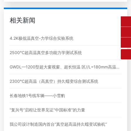
相关新闻
fangruikeji@163.com
0431-84612207
4.2K极低温真空-力学综合实验系统
2500℃超高温真空多功能力学测试系统
GWDL—1200型超大窗视窗、超长恒温 区//L=180mm高温拉
伸试验电炉
2300℃超高温（高真空）持久蠕变综合测试系统
长春地铁1号线车辆——小雪豹
“复兴号”启程让世界见证“中国标准”的力量
我公司设计制造国内首台“真空超高温持久蠕变试验机”