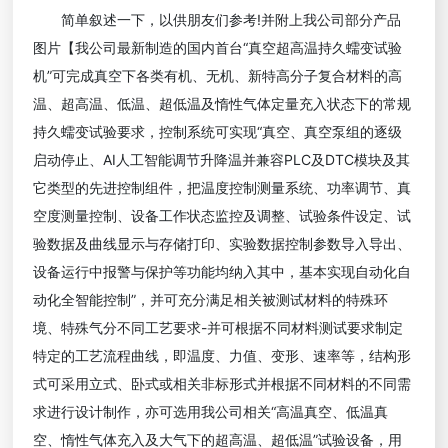
简单叙述一下，以供朋友们参考!并附上我公司部分产品
图片【我公司最新制造的国内首台“真空超高温持久蠕变试验
机”可完成真空下各类有机、无机、新特高分子复合材料的高
温、超高温、低温、超低温及惰性气体定量充入状态下的常规
持久蠕变试验要求，控制系统可实现“真空、真空泵组的逐级
启动停止、AI人工智能调节升降温并兼容PLC及DTC模块及其
它类型的先进控制组件，把温度控制测量系统、功率调节、真
空度测量控制、设备工作状态监控及调整、试验条件设定、试
验数据及曲线显示与存储打印、实验数据控制参数导入导出、
设备运行中报警与保护等功能均纳入其中，基本实现自动化自
动化全智能控制”，并可充分满足相关被测试材料的特殊环
境、特殊气分不同工艺要求-并可根据不同材料测试要求制定
特定的工艺流程曲线，即温度、力值、变形、速率等，结构形
式可采用立式、卧式或相关非标形式并根据不同材料的不同需
求进行设计制作，亦可选用我公司相关“高温真空、低温真
空、惰性气体充入及大气下的超高温、超低温”试验设备，用