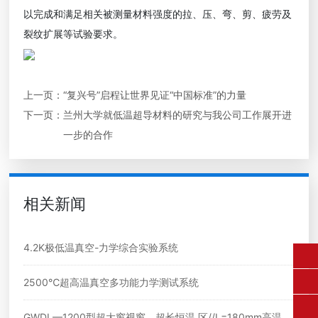
以完成和满足相关被测量材料强度的拉、压、弯、剪、疲劳及
裂纹扩展等试验要求。
上一页：
“复兴号”启程让世界见证“中国标准”的力量
下一页：
兰州大学就低温超导材料的研究与我公司工作展开进
一步的合作
相关新闻
4.2K极低温真空-力学综合实验系统
fangruikeji@163.com
2500℃超高温真空多功能力学测试系统
0431-84612207
GWDL—1200型超大窗视窗、超长恒温 区//L=180mm高温拉