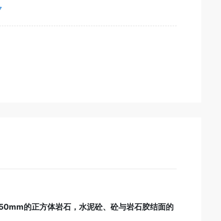
7
50mm的正方体岩石，水泥砼、砼与岩石胶结面的