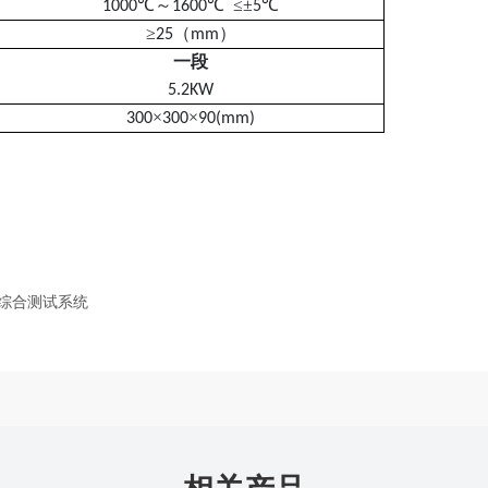
℃～
℃ ≤±
℃
1000
1600
5
≥
（
）
25
mm
一段
5.2KW
×
×
300
300
90(mm)
境综合测试系统