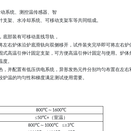
动系统、测控温传感器、智
支架、水冷却系统、可移动支架车等共同组成。
底部装有可移动直线导轨，
左右炉体沿炉底滑轨向双侧移开，试件装夹完毕即可将左右炉
固式高温引伸计固定支架，可方便高温引伸计固定与使用。炉体
温度。
并配置有低压供电系统，异形发热元件分别均匀布置在左右双侧
段炉温的均匀性和梯度满足测试使用需要。
℃～
℃
800
1600
≤
℃
（室温）
50
+
℃～
℃ ≤±
℃
800
1000
3