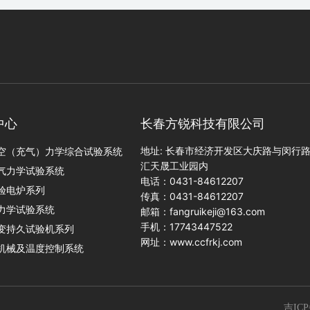
中心
长春方锐科技有限公司
地址: 长春市经济开发区大庆路与闵行
空（充气）力学综合试验系统
汇天晟工业园内
气力学试验系统
电话：
0431-84612207
验电炉系列
传真：0431-84612207
力学试验系统
邮箱：
fangruikeji@163.com
手机：17743447522
变持久试验机系列
网址：
www.ccfrkj.com
机械及温度控制系统
吉ICP