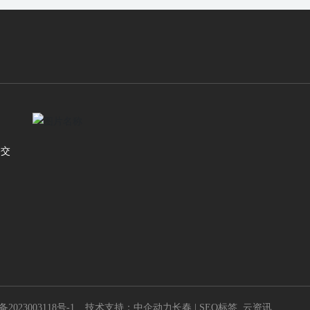
路交
备2023003118号-1
技术支持：中企动力
长春
|
SEO标签
云资讯