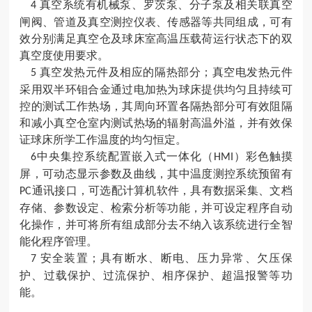
真空系统有机械泵
、罗茨泵、分子泵及相关联真空
4
闸阀、管道及真空测控仪表、传感器等共同组成，可有
效分别满足真空仓及球床室高温压载荷运行状态下的双
真空度使用要求。
真空发热元件及相应的隔热部分；真空电发热元件
5
采用双半环钼合金通过电加热为球床提供均匀且持续可
控的测试工作热场，其周向环置各隔热部分可有效阻隔
和减小真空仓室内测试热场的辐射高温外溢，并有效保
证球床所学工作温度的均匀恒定。
中央集控系统配置嵌入式一体化（
）彩色触摸
6
HMI
屏，可动态显示参数及曲线，其中温度测控系统预留有
通讯接口，可选配计算机软件，具有数据采集
、文档
PC
存储、参数设定、检索分析等功能，并可设定程序自动
化操作，并可将所有组成部分去不纳入该系统进行全智
能化程序管理。
安全装置；具有断水
、断电、压力异常、欠压保
7
护、过载保护、过流保护、相序保护、超温报警等功
能。