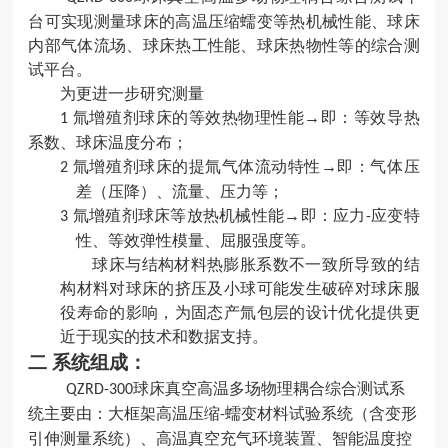
台可实现测量球床的高温压缩蠕变等热机械性能、球床
内部气体流场、球床热工性能、球床热物性等的综合测
试平台。
为更进一步研究测量
氚增殖剂球床的等效热物理性能→即：等效导热
1
系数
、球床温度分布；
氚增殖剂球床的提氚气体流动特性→即：气体压
2
差（压降）
、流量、压力等；
氚增殖剂球床等放热机械性能→即：应力
应变特
3
-
性、等效弹性模量、屈服强度等。
球床与结构材料热膨胀系数不一致所导致的结
构材料对球床的挤压及小球可能发生破碎对球床服
役寿命的影响，为固态产氚包层的设计优化提供更
近于现实的技术和数据支持。
二
系统组成：
球床真空高温多场物理耦合综合测试系
QZRD-300
统主要由：大框架高温压缩
蠕变材料试验系统（含变形
-
引伸测量系统）
、高温真空充气环境装置、智能温度控