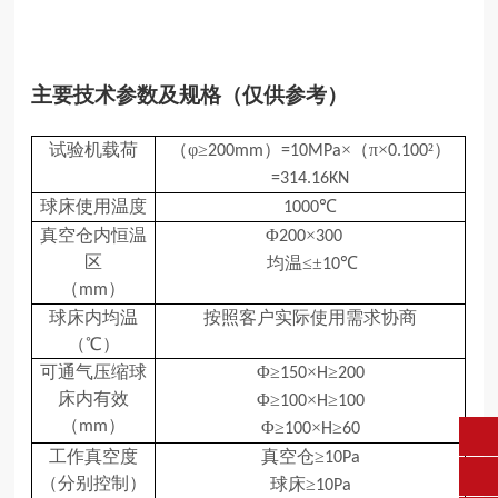
主要技术参数及规格（仅供参考）
试验机载荷
（
φ≥
）
×（π×
²）
200mm
=10MPa
0.100
=314.16KN
球床使用温度
℃
1000
真空仓内恒温
Φ
×
200
300
区
均温
≤±
℃
10
（
）
mm
球床内均温
按照客户实际使用需求协商
（
℃）
可通气压缩球
Φ≥
×
≥
150
H
200
床内有效
Φ≥
×
≥
100
H
100
（
）
mm
Φ≥
×
≥
100
H
60
工作真空度
真空仓
≥
fangruikeji@163.com
10Pa
（分别控制）
球床
≥
10Pa
0431-84612207