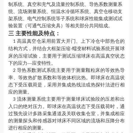
制系统、真空和充气及流量控制系统、导热系数测量系
统、流场测量系统、恒温水冷循环系统、真空仓移动支
架系统、电气控制系统等子系统和球床性能集成测试试
验装置（可通气压缩夹具）等相关部分共同组成。
三
主要性能及特点：
高温真空仓采用前置大开门
、上下冷仓中部热仓的
1
结构方式，并结合大框架压缩
蠕变材料试验系统开展球
-
床的压缩试验，主要用于测试压缩球床在高温真空状态
下的应力—应变特性。
导热系数测试系统主要用于测量颗粒床的等效热导
2
率
、等效热扩散系数和等效体积比热。即球床在高温状
态下受压载荷是，采用并集成热线法或热探针法进行相
应的测量。
流体测量系统主要用于测量球床试验段的压差和出
3
入口的绝对压力。即球床在高温状态下受压载荷时，通
过预先设计多路采集通道及关联收集仓室，并集成相应
的测量探头和传感器对球床不同区域的流场和压降分布
进行相应的测量。