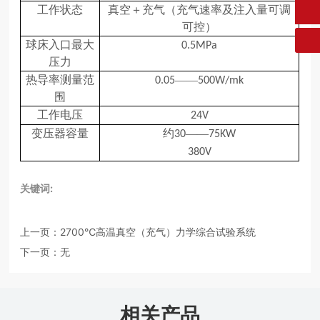
工作状态
真空＋充气（充气速率及注入量可调
可控）
球床入口最大
0.5MPa
压力
热导率测量范
——
0.05
500W/mk
围
工作电压
24V
变压器容量
约
——
30
75KW
380V
关键词:
上一页：
2700℃高温真空（充气）力学综合试验系统
下一页：
无
相关产品