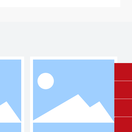
fangruikeji@163.com
0431-84612207